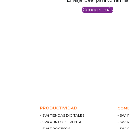
El viaje ideal para tu familia
Conocer más
PRODUCTIVIDAD
COME
SWi TIENDAS DIGITALES
SWi 
SWi PUNTO DE VENTA
SWi 
SWi PROCESOS
SWI