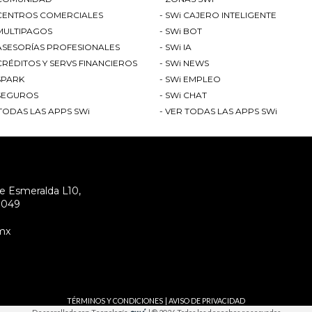
CENTROS COMERCIALES
SWi CAJERO INTELIGENTE
MULTIPAGOS
SWi BOT
ASESORÍAS PROFESIONALES
SWi IA
CRÉDITOS Y SERVS FINANCIEROS
SWi NEWS
SPARK
SWi EMPLEO
SEGUROS
SWi CHAT
TODAS LAS APPS SWi
VER TODAS LAS APPS SWi
de Esmeralda L10,
87049
mx
TÉRMINOS Y CONDICIONES
|
AVISO DE PRIVACIDAD