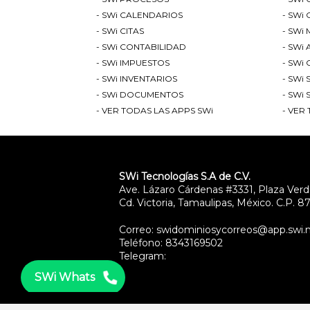
SWi CALENDARIOS
SWi 
SWi CITAS
SWi 
SWi CONTABILIDAD
SWi 
SWi IMPUESTOS
SWi 
SWi INVENTARIOS
SWi 
SWi DOCUMENTOS
SWi 
VER TODAS LAS APPS SWi
VER 
SWi Tecnologías S.A de C.V.
Ave. Lázaro Cárdenas #3331, Plaza Ver
Cd. Victoria, Tamaulipas, México. C.P. 
Correo: swidominiosycorreos@app.swi.
Teléfono: 8343169502
Telegram:
SWi Whats